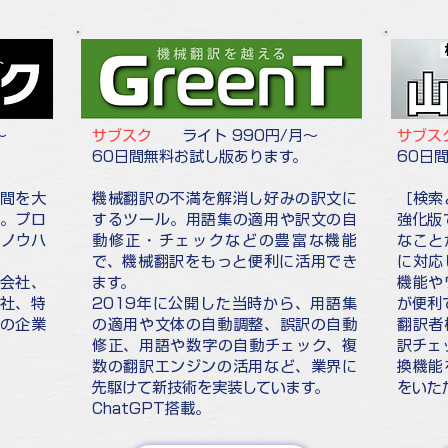
～
サブスク
ライト 990円/月～
サブス
60日間無料お試し版あります。
60日
間を大
機械翻訳の不満を解消し好みの訳文に
［検索
。プロ
するツール。用語集の適用や訳文の自
強化版
たノウハ
動修正・チェックなどの豊富な機能
なこと
で、機械翻訳をもっと便利に活用でき
に対応
会社、
ます。
機能や
社、特
2019年に公開した当時から、用語集
が便利
の企業
の適用や文体の自動調整、誤訳の自動
翻訳者
。
修正、用語や数字の自動チェック、複
訳チェ
数の翻訳エンジンの活用など、業界に
換機能
先駆けて新技術を実装しています。
をいた
ChatGPT搭載。